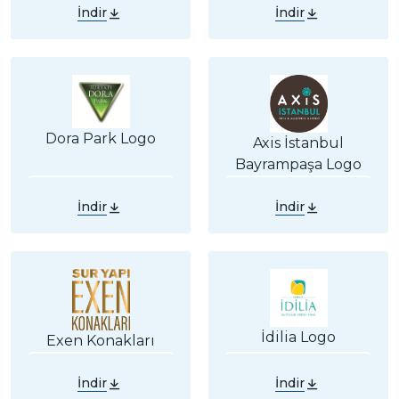
İndir
İndir
Dora Park Logo
Axis İstanbul
Bayrampaşa Logo
İndir
İndir
İdilia Logo
Exen Konakları
İndir
İndir