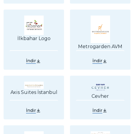
İlkbahar Logo
Metrogarden AVM
İndir
İndir
Axis Suites İstanbul
Cevher
İndir
İndir