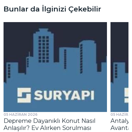
Bunlar da İlginizi Çekebilir
05 HAZİRAN 2026
05 HAZİRA
Depreme Dayanıklı Konut Nasıl
Antalya
Anlaşılır? Ev Alırken Sorulması
Avantaj