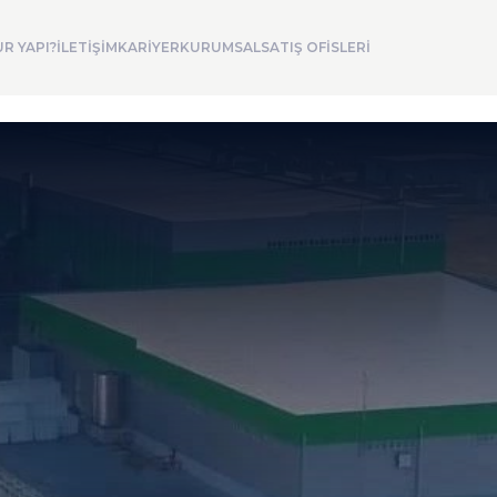
R YAPI?
İLETİŞİM
KARİYER
KURUMSAL
SATIŞ OFİSLERİ