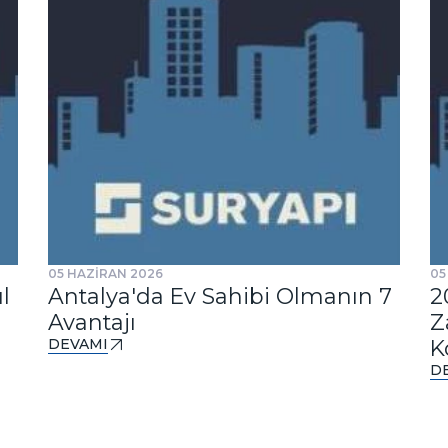
05 HAZİRAN 2026
05
l
Antalya'da Ev Sahibi Olmanın 7
2
Avantajı
Z
DEVAMI
K
D