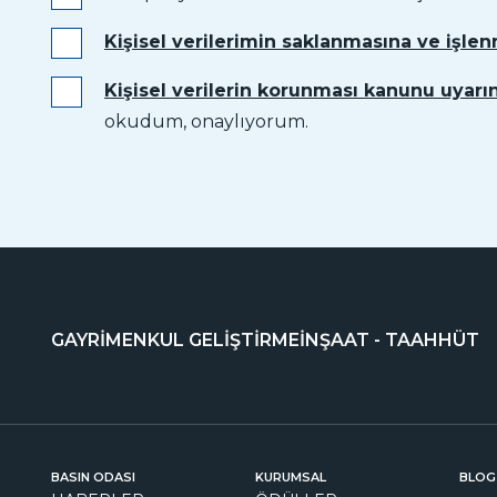
Kişisel verilerimin saklanmasına ve işle
Kişisel verilerin korunması kanunu uyarın
okudum, onaylıyorum.
GAYRİMENKUL GELİŞTİRME
İNŞAAT - TAAHHÜT
BASIN ODASI
KURUMSAL
BLOG