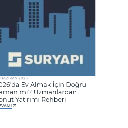
 HAZİRAN 2026
31 TEMMUZ 
026'da Ev Almak İçin Doğru
Ankast
aman mı? Uzmanlardan
Tasarım
onut Yatırımı Rehberi
DEVAMI
EVAMI