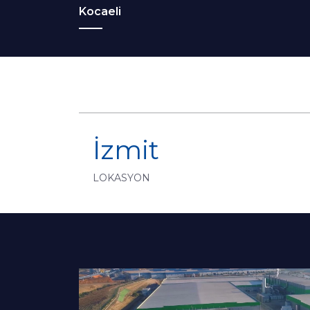
Kocaeli
İzmit
LOKASYON