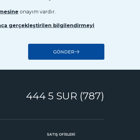
nmesine
onayım vardır.
ca gerçekleştirilen bilgilendirmeyi
GÖNDER
444 5 SUR (787)
SATIŞ OFİSLERİ