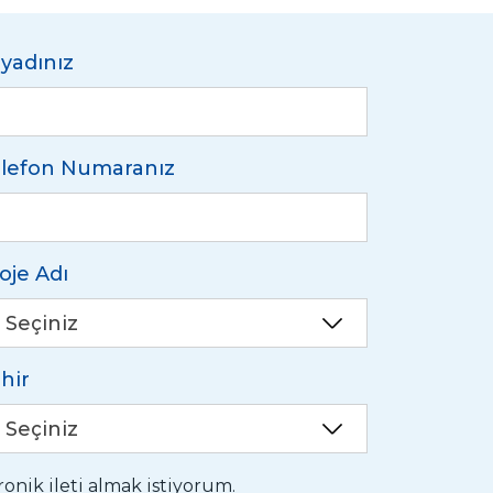
yadınız
lefon Numaranız
oje Adı
Seçiniz
hir
Seçiniz
nik ileti almak istiyorum.