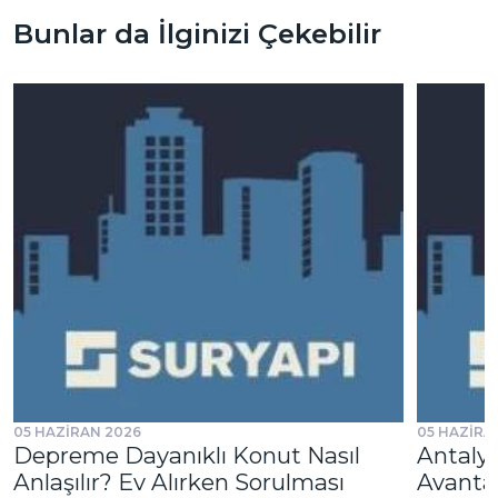
Bunlar da İlginizi Çekebilir
05 HAZİRAN 2026
05 HAZİRA
Depreme Dayanıklı Konut Nasıl
Antalya
Anlaşılır? Ev Alırken Sorulması
Avantaj