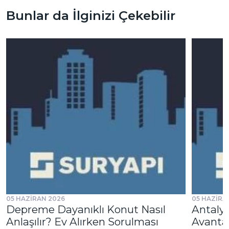
Bunlar da İlginizi Çekebilir
05 HAZİRAN 2026
05 HAZİRA
Depreme Dayanıklı Konut Nasıl
Antalya
Anlaşılır? Ev Alırken Sorulması
Avantaj