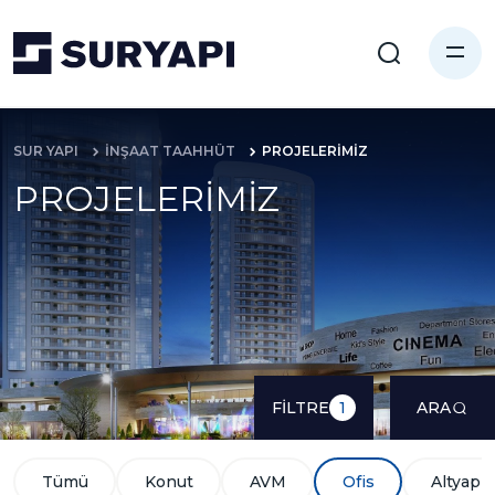
SUR YAPI
İNŞAAT TAAHHÜT
PROJELERİMİZ
PROJELERİMİZ
FİLTRE
ARA
1
Tümü
Konut
AVM
Ofis
Altyapı