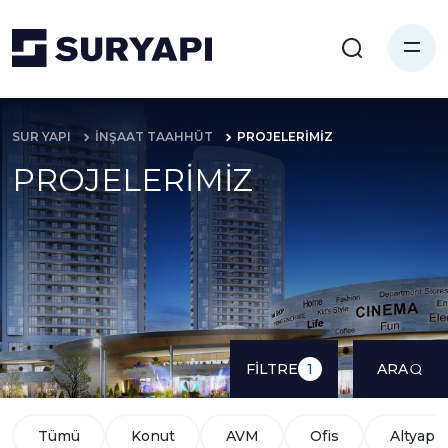
SUR YAPI
İNŞAAT TAAHHÜT
PROJELERİMİZ
PROJELERİMİZ
FİLTRE
ARA
1
Tümü
Konut
AVM
Ofis
Altyapı