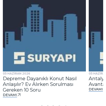
05 HAZİRAN 2026
05 HAZİRA
Depreme Dayanıklı Konut Nasıl
Antalya
Anlaşılır? Ev Alırken Sorulması
Avantaj
Gereken 10 Soru
DEVAMI
DEVAMI