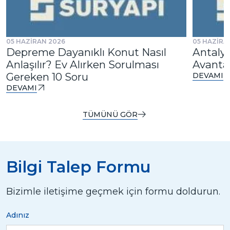
05 HAZİRAN 2026
05 HAZİRA
Depreme Dayanıklı Konut Nasıl
Antalya
Anlaşılır? Ev Alırken Sorulması
Avantaj
Gereken 10 Soru
DEVAMI
DEVAMI
TÜMÜNÜ GÖR
Bilgi Talep Formu
Bizimle iletişime geçmek için formu doldurun.
Adınız