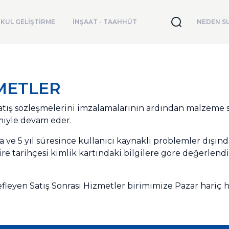
KUL GELİŞTİRME
İNŞAAT - TAAHHÜT
NEDEN SU
ZMETLER
satış sözleşmelerini imzalamalarının ardından malzeme 
imiyle devam eder.
a ve 5 yıl süresince kullanıcı kaynaklı problemler dışı
ire tarihçesi kimlik kartındaki bilgilere göre değerlendi
eyen Satış Sonrası Hizmetler birimimize Pazar hariç he