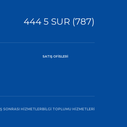
444 5 SUR (787)
SATIŞ OFİSLERİ
IŞ SONRASI HİZMETLER
BİLGİ TOPLUMU HİZMETLERİ