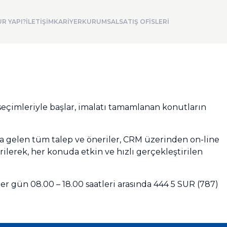
R YAPI?
İLETİŞİM
KARİYER
KURUMSAL
SATIŞ OFİSLERİ
seçimleriyle başlar, imalatı tamamlanan konutların
nda gelen tüm talep ve öneriler, CRM üzerinden on-line
rilerek, her konuda etkin ve hızlı gerçekleştirilen
r gün 08.00 – 18.00 saatleri arasında 444 5 SUR (787)